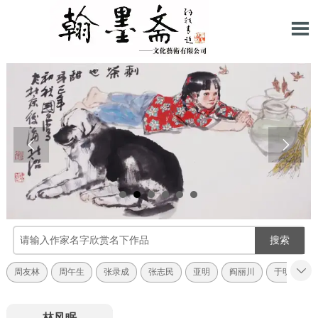



搜索

周友林
周午生
张录成
张志民
亚明
阎丽川
于明诠
林风眠