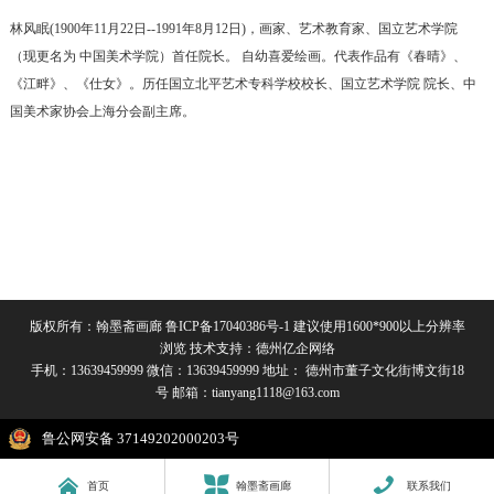
林风眠(1900年11月22日--1991年8月12日)，画家、艺术教育家、国立艺术学院
（现更名为 中国美术学院）首任院长。 自幼喜爱绘画。代表作品有《春晴》、
《江畔》、《仕女》。历任国立北平艺术专科学校校长、国立艺术学院 院长、中
国美术家协会上海分会副主席。
版权所有：翰墨斋画廊
鲁ICP备17040386号-1
建议使用1600*900以上分辨率
浏览 技术支持：
德州亿企网络
手机：13639459999 微信：13639459999 地址： 德州市董子文化街博文街18
号 邮箱：tianyang1118@163.com
鲁公网安备 37149202000203号



首页
翰墨斋画廊
联系我们