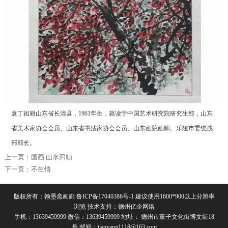
袁丁祖籍山东省长清县，1961年生，就读于中国艺术研究院研究生部，山东
省美术家协会会员、山东省书法家协会会员、山东画院画师。乐陵市委统战
部部长。
上一页：
国画 山水四帧
下一页：
不生情
版权所有：翰墨斋画廊
鲁ICP备17040386号-1
建议使用1600*900以上分辨率
浏览 技术支持：
德州亿企网络
手机：13639459999 微信：13639459999 地址： 德州市董子文化街博文街18
号 邮箱：tianyang1118@163.com