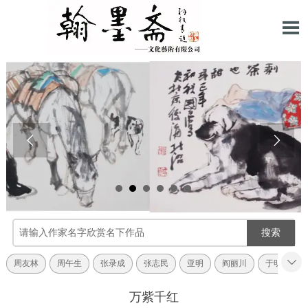



搜索

周友林
周午生
张录成
张志民
亚明
阎丽川
于明诠
万紫千红